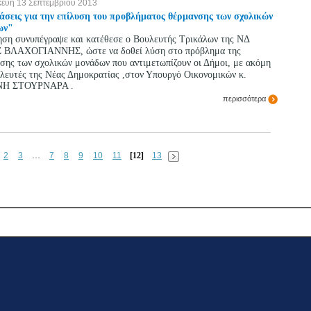
ευή 13 Σεπτεμβρίου 2013
σεις για την επίλυση του προβλήματος θέρμανσης των σχολικών
ων"
ση συνυπέγραψε και κατέθεσε ο Βουλευτής Τρικάλων της ΝΔ
 ΒΛΑΧΟΓΙΑΝΝΗΣ, ώστε να δοθεί λύση στο πρόβλημα της
σης των σχολικών μονάδων που αντιμετωπίζουν οι Δήμοι, με ακόμη
λευτές της Νέας Δημοκρατίας ,στον Υπουργό Οικονομικών κ.
Η ΣΤΟΥΡΝΑΡΑ .
περισσότερα
2
3
…
7
8
9
10
11
[12]
13