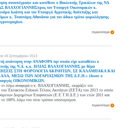
ηση συνυπέγραψε και κατέθεσε ο Βουλευτής Τρικάλων της ΝΔ
Σ ΒΛΑΧΟΓΙΑΝΝΗΣπρος τον Υπουργό Οικονομικών κ.
ρνάρα Ιωάννη και τον Υπουργό Αγροτικής Ανάπτυξης και
ίμων κ. Τσαυτάρη Αθανάσιο για τον άδικο τρόπο φορολόγησης
αγροτεμαχίων.
περισσότερα
ρα 16 Σεπτεμβρίου 2013
τή απάντηση στην ΑΝΑΦΟΡΑ την οποία είχε καταθέσει ο
ευτής της Ν.Δ. κ.κ. ΗΛΙΑΣ ΒΛΑΧΟΓΙΑΝΝΗΣ με θέμα
ΞΗΣΕΙΣ ΣΤΗ ΦΟΡΟΛΟΓΙΑ ΑΚΙΝΗΤΩΝ, ΣΕ ΚΑΛΑΜΠΑΚΑ ΚΑΙ
ΑΛΑ, ΜΕΣΩ ΤΩΝ ΛΟΓΑΡΙΑΣΜΩΝ ΤΗΣ Δ.Ε.Η.» έδωσε ο
πουργός ΟΙΚΟΝΟΜΙΚΩΝ.
ν εν λόγω αναφορά ο κ. ΒΛΑΧΟΓΙΑΝΝΗΣ, εκφράζει τον
ς του Έκτακτου Ειδικού Τέλους Ακινήτων (ΕΕΤΑ) του 2013 το οποίο
ύμενων Δομημένων Επιφανειών (Ε.Ε.Τ.Η.Δ.Ε.) των ετών 2011 και
αι το 100% λόγω του νέου τρόπου υπολογισμού.
περισσότερα