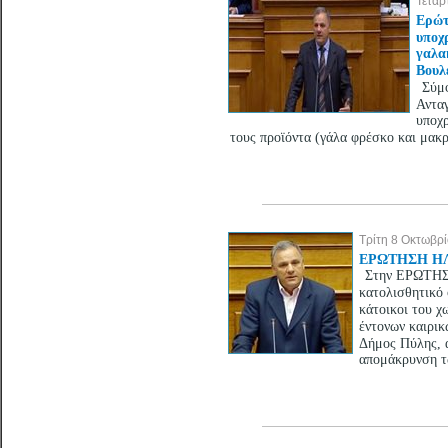
Τετάρ
Ερώτ
υποχ
γαλα
Βουλ
Σύμφ
Ανταγ
υποχ
τους προϊόντα (γάλα φρέσκο και μακρ
Τρίτη 8 Οκτωβρ
ΕΡΩΤΗΣΗ ΗΛ
Στην ΕΡΩΤΗΣΗ
κατολισθητικό 
κάτοικοι του χ
έντονων καιρικώ
Δήμος Πύλης, α
απομάκρυνση τω