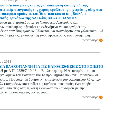
τη 9 Οκτωβρίου 2013
ηση σχετικά με τις φήμες για επικείμενη κατάργηση της
ρεωτικής αναγραφής της χώρας προέλευσης της πρώτης ύλης στα
κτοκομικά προϊόντα, κατέθεσε από κοινού στη Βουλή, ο
ευτής Τρικάλων της ΝΔ Ηλίας ΒΛΑΧΟΓΙΑΝΝΗΣ
ωνα με δημοσιεύματα, το Υπουργείο Ανάπτυξης και
ωνιστικότητας, εξετάζει το ενδεχόμενο να καταργήσει την
ρέωση των Βιομηχανιών Γάλακτος, να αναγράφουν στα γαλακτοκομικά
άς διάρκειας, γιαούρτι) τη χώρα προέλευσης της πρώτης ύλης.
περισσότερα
ίου 2013
ΙΑ ΒΛΑΧΟΓΙΑΝΝΗ ΓΙΑ ΤΙΣ ΚΑΤΟΛΙΣΘΗΣΕΙΣ ΣΤΟ ΡΟΠΩΤΟ
 με Α.Π. 2389/7-10-13, ο Βουλευτής της Ν.Δ. αναφέρεται στο
φαινόμενο του Ροπωτού και τα προβλήματα που αντιμετωπίζουν οι
ωριού. Προβάλει τη δραματική επιδείνωση του φαινομένου λόγω των
ν φαινομένων και τονίζει τις κινήσεις στις οποίες έχει προβεί ο
νάμεσα στις οποίες και η εκκένωση του οικισμού με την
ν κατοίκων από τις οικίες τους.
περισσότερα