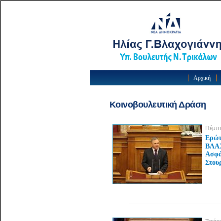
Αρχική
Κοινοβουλευτική Δράση
Πέμπτ
Ερώτ
ΒΛΑΧ
Ασφά
Στου