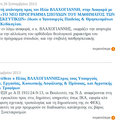
η 26 Σεπτεμβρίου 2013
τή απάντηση προς τον Ηλία ΒΛΑΧΟΓΙΑΝΝΗ, στην Αναφορά με
α «ΤΟ ΝΕΟ ΠΡΟΓΡΑΜΜΑ ΣΠΟΥΔΩΝ ΤΟΥ ΜΑΘΗΜΑΤΟΣ ΤΩΝ
ΚΕΥΤΙΚΩΝ» έδωσε ο Υφυπουργός Παιδείας & Θρησκευμάτων
 Κεδίκογλου.
ν εν λόγω αναφορά, ο κ. ΒΛΑΧΟΓΙΑΝΝΗΣ, εκφράζει την ανησυχία
ια την αλλοίωση του ορθόδοξου θεολογικού χαρακτήρα του
έο πρόγραμμα σπουδών, και την επιβολή πανθρησκειακής
περισσότερα
τεμβρίου 2013
τέθεσε ο Ηλίας ΒΛΑΧΟΓΙΑΝΝΗΣπρος τους Υπουργούς
, Εργασίας, Κοινωνικής Ασφάλισης & Πρόνοιας, και Αγροτικής
& Τροφίμων
ΣΗ με Α.Π.1911/24-9-13, οι Βουλευτές της Ν.Δ. αναφέρονται στη
εγκυκλίου προς στις δημόσιες υπηρεσίες όπως ΙΚΑ, εφορία κλπ
φιση σχετικής τροπολογίας και τη δημοσίευση της σε ΦΕΚ),
αυτές να μην προχωρούν σε διαδικασίες κατάσχεσης εις βάρος
 Συνεταιρισμών.
περισσότερα