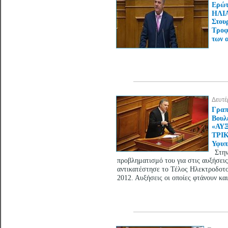
Ερώτ
ΗΛΙΑ
Στου
Τροφ
των 
Δευτέ
Γραπ
Βουλ
«ΑΥ
ΤΡΙΚ
Υφυ
Στη
προβληματισμό του για στις αυξήσει
αντικατέστησε το Τέλος Ηλεκτροδοτο
2012. Αυξήσεις οι οποίες φτάνουν κ