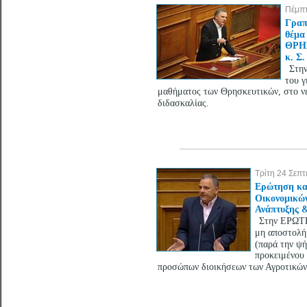
Πέμπτ
Γραπ
θέμ
ΘΡΗΣ
κ. Σ.
Στη
του γ
μαθήματος των Θρησκευτικών, στο ν
διδασκαλίας.
Τρίτη 24 Σεπ
Ερώτηση κα
Οικονομικών
Ανάπτυξης 
Στην ΕΡΩΤΗ
μη αποστολή 
(παρά την ψή
προκειμένου 
προσώπων διοικήσεων των Αγροτικών