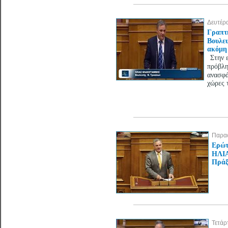
Δευτέρ
Γραπτ
Βουλε
ακόμη 
Στην 
πρόβλη
ανασφά
χώρες 
Παρασ
Ερώτ
ΗΛΙΑ
Πράξε
Τετάρ