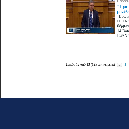
Παρασκ
"Προτά
μονάδ
Ερώτη
ΗΛΙΑΣ
θέρμαν
14 Βου
ΙΩΑΝΝ
Σελίδα 12 από 13 (125 αντικείμενα)
1