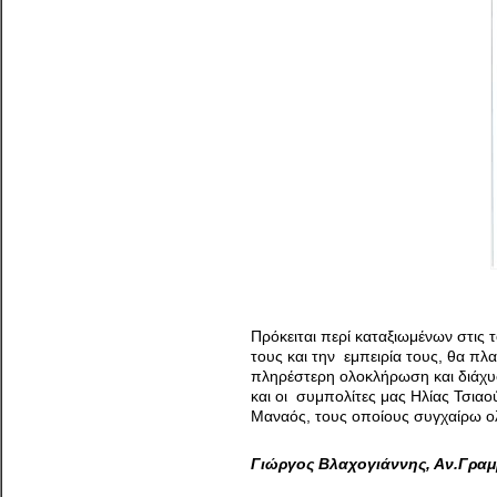
Πρόκειται περί καταξιωμένων στις 
τους και την εμπειρία τους, θα πλ
πληρέστερη ολοκλήρωση και διάχυ
και οι συμπολίτες μας Ηλίας Τσια
Μαναός, τους οποίους συγχαίρω ολ
Γιώργος Βλαχογιάννης, Αν.Γραμ